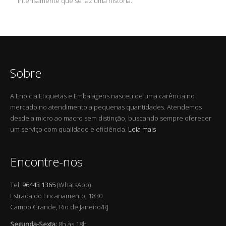
intensamente que se faz uma história.
Sobre
A Enoicla Etiquetas e Embalagens nasceu de uma carência no
mercado no atendimento a pequenas quantidades. Atendemos
desde a micro ao macro sem distinção, buscando sempre oferecer
um serviço com qualidade e eficiência.
Leia mais
Encontre-nos
Tel:
96443 1365
(WhatsApp)
Estrada do Encanamento, 1830
Campo Grande, Rio de Janeiro/RJ
Segunda-Sexta:
8h às 18h