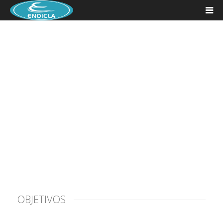
Conheça a Enoicla
Entre e fique à vontade!
OBJETIVOS