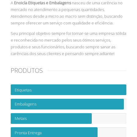
A
Enoicla Etiquetas e Embalagens
nasceu de uma carência no
mercado no atendimento a pequenas quantidades.
Atendemos desde a micro ao macro sem distinção, buscando
sempre oferecer um serviço com qualidade e eficiência.
Seu principal objetivo sempre foi tornar-se uma empresa sólida
e reconhecida no mercado pelos seus ótimos serviços,
produtos e seus funcionários, buscando sempre sanar as
carências dos seus clientes e pensando sempre adiante!
PRODUTOS
Etiquetas
Embalagens
Metais
Pronta Entrega