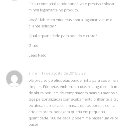
Estou comercializando sandálias e preciso colocar
minha logomarca no produto.
Vocês fabricam etiquetas com a logomarca que o
cliente solicitar?
Qual a quantidade para pedido e custo?
Grato
Leão Neto
aline
17 de agosto de 2016, 3:29
olá,preciso de etiquetas bandeirinha para cós a mais
simples. Etiquetas emborrachadas retangulares 1cm
de altura por 3cm de comprimento mais ou menos e
tags personalizadas com acabamento brilhante. a tag
eu ainda nao sei a cor. mas as outras apenas com a
arte em preto. por agora queria em pequena
quantidade. 100 de cada. podem me passar um valor
base?