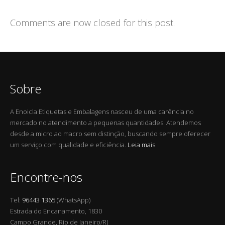
Comments are now closed for this post.
Sobre
A Enoicla Etiquetas e Embalagens nasceu de uma carência no
mercado no atendimento a pequenas quantidades. Atendemos
desde a micro ao macro sem distinção, buscando sempre oferecer
um serviço com qualidade e eficiência.
Leia mais
Encontre-nos
Tel:
96443 1365
(WhatsApp)
Estrada do Encanamento, 1830
Campo Grande, Rio de Janeiro/RJ