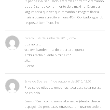
O paches vai ser usado em fardas portanto o tamanho
poderá ser de comprimento de o maximo 12 cm e a
largura teria que ver qual tamanho a imagem ficaria
mais nitidaeu acredito em uns 4Cm. Obrigado aguardo
resposta! Bom Trabalho
cicero
28 de junho de 2015, 23:52
boa noite…
vcs tem bandeirinha do brasil ,a etiqueta
emburracha,quanto o milheiro?
att…
Cícero
Erivaldo Soares
1 de outubro de 2015, 12:07
Preciso de etiqueta emborrachada para colar na tira
da chinela.
5mm x 40mm com o nome alternativa (dentro desce
espaço) não precisa as letras estarem usando todo o