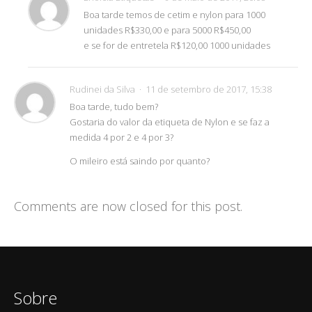
Boa tarde temos de cetim e nylon para 1000
unidades R$330,00 e para 5000 R$450,00
e se for de entretela R$120,00 1000 unidades
Rudinei da Silva
11 de setembro de 2017, 15:38
Boa tarde, tudo bem?
Gostaria do valor da etiqueta de Nylon e se faz a
medida 4 por 2 e 4 por 3?
O mileiro está saindo por quanto?
Comments are now closed for this post.
Sobre